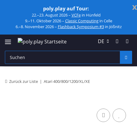
x
poly.play auf Tour:
22.–23. August 2026 –
VCFe
in Hünfeld
9.–11. Oktober 2026 –
Classic Computing
in Celle
6.–8. November 2026 –
Flashback Symposium #3
in Jößnitz
DE
Zurück zur Liste
Atari 400/800/1200/XL/XE