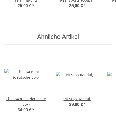
Terminator 2
Real Sports Football
Re
25,00 €
*
25,00 €
*
Ähnliche Artikel
TheC64 mini (deutsche
Pit Stop (Modul)
Box)
39,00 €
*
64,00 €
*