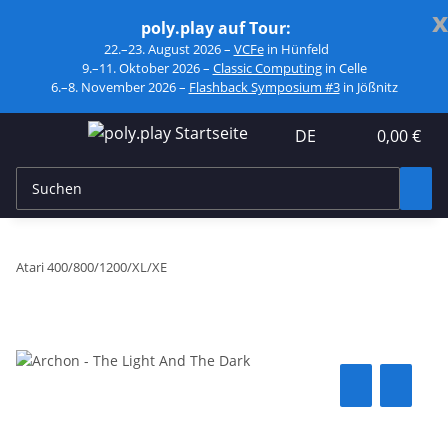
x
poly.play auf Tour:
22.–23. August 2026 –
VCFe
in Hünfeld
9.–11. Oktober 2026 –
Classic Computing
in Celle
6.–8. November 2026 –
Flashback Symposium #3
in Jößnitz
DE
0,00 €
Atari 400/800/1200/XL/XE