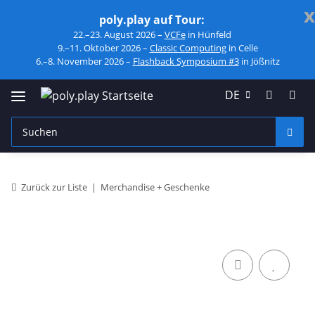
x
poly.play auf Tour:
22.–23. August 2026 –
VCFe
in Hünfeld
9.–11. Oktober 2026 –
Classic Computing
in Celle
6.–8. November 2026 –
Flashback Symposium #3
in Jößnitz
DE
Zurück zur Liste
Merchandise + Geschenke