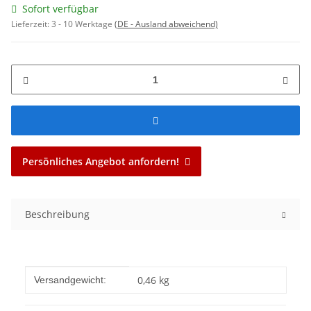
Sofort verfügbar
Lieferzeit:
3 - 10 Werktage
(DE - Ausland abweichend)
Persönliches Angebot anfordern!
Beschreibung
Produkteigenschaft
Wert
0,46 kg
Versandgewicht: