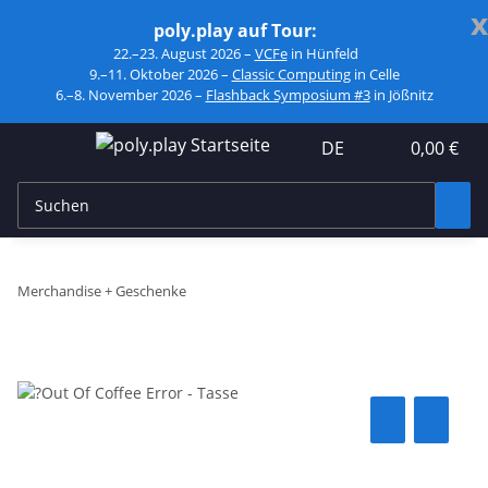
x
poly.play auf Tour:
22.–23. August 2026 –
VCFe
in Hünfeld
9.–11. Oktober 2026 –
Classic Computing
in Celle
6.–8. November 2026 –
Flashback Symposium #3
in Jößnitz
DE
0,00 €
Merchandise + Geschenke