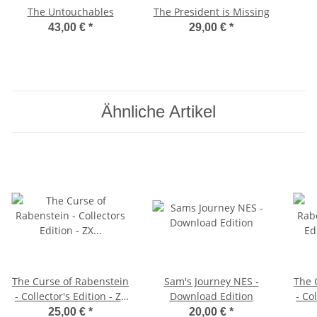
The Untouchables
The President is Missing
43,00 €
*
29,00 €
*
Ähnliche Artikel
The Curse of Rabenstein
Sam's Journey NES -
The 
- Collector's Edition - ZX
Download Edition
- Co
Spectrum Next
25,00 €
*
20,00 €
*