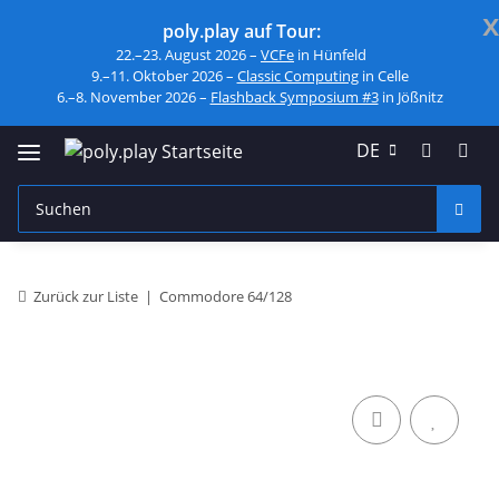
x
poly.play auf Tour:
22.–23. August 2026 –
VCFe
in Hünfeld
9.–11. Oktober 2026 –
Classic Computing
in Celle
6.–8. November 2026 –
Flashback Symposium #3
in Jößnitz
DE
Zurück zur Liste
Commodore 64/128