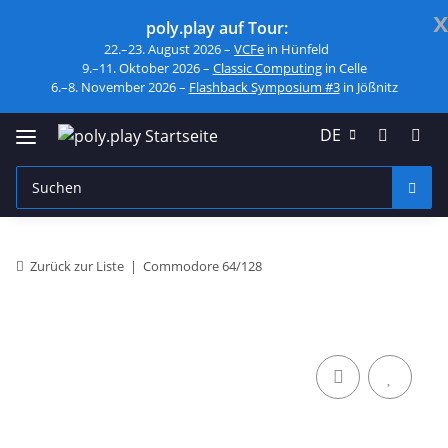
x
poly.play auf Tour:
22.–23. August 2026 –
VCFe
in Hünfeld
9.–11. Oktober 2026 –
Classic Computing
in Celle
6.–8. November 2026 –
Flashback Symposium #3
in Jößnitz
DE
Zurück zur Liste
Commodore 64/128