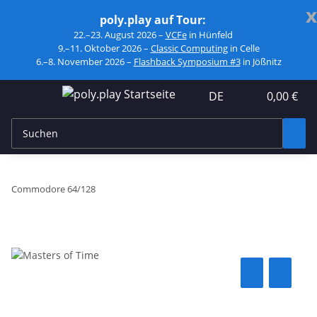
x
poly.play auf Tour:
22.–23. August 2026 –
VCFe
in Hünfeld
9.–11. Oktober 2026 –
Classic Computing
in Celle
6.–8. November 2026 –
Flashback Symposium #3
in Jößnitz
DE
0,00 €
Commodore 64/128