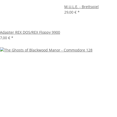
M.U.L.E. - Brettspiel
29,00 €
*
Adapter REX DOS/REX Floppy 9900
7,00 €
*