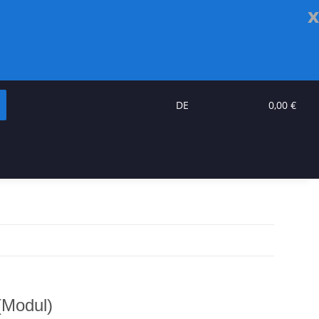
x
DE
0,00 €
(Modul)