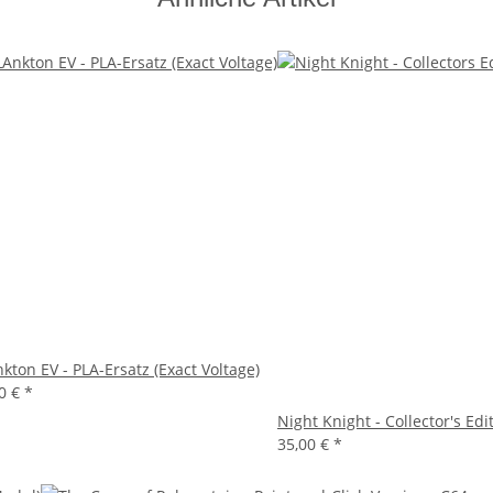
kton EV - PLA-Ersatz (Exact Voltage)
00 €
*
Night Knight - Collector's Ed
35,00 €
*