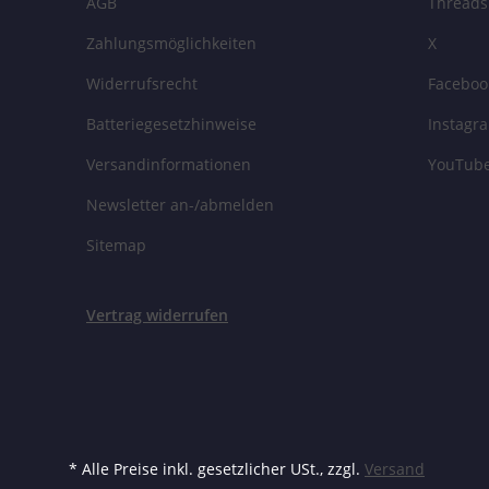
AGB
Threads
Zahlungsmöglichkeiten
X
Widerrufsrecht
Faceboo
Batteriegesetzhinweise
Instagr
Versandinformationen
YouTub
Newsletter an-/abmelden
Sitemap
Vertrag widerrufen
* Alle Preise inkl. gesetzlicher USt., zzgl.
Versand