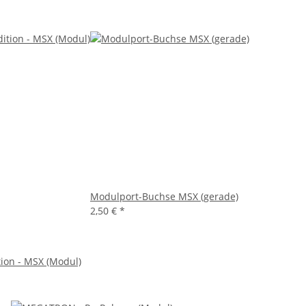
Modulport-Buchse MSX (gerade)
2,50 €
*
ition - MSX (Modul)