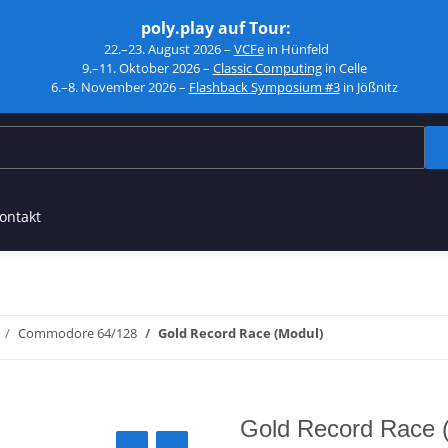
poly.play auf Tour:
22.–23. August 2026 –
VCFe
in Hünfeld
9.–11. Oktober 2026 –
Classic Computing
in Celle
6.–8. November 2026 –
Flashback Symposium #3
in Jößnitz
ontakt
Commodore 64/128
Gold Record Race (Modul)
Gold Record Race 