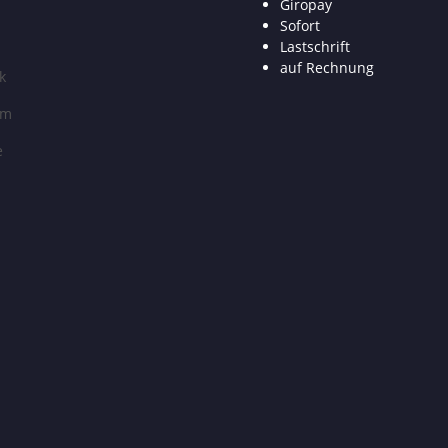
Giropay
Sofort
Lastschrift
auf Rechnung
k
am
e