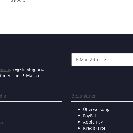
39,00 €
*
lärung
regelmäßig und
timent per E-Mail zu.
dia
Bezahlarten
Überweisung
PayPal
Apple Pay
on
Kreditkarte