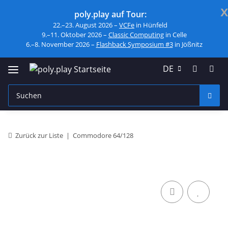
x
poly.play auf Tour:
22.–23. August 2026 –
VCFe
in Hünfeld
9.–11. Oktober 2026 –
Classic Computing
in Celle
6.–8. November 2026 –
Flashback Symposium #3
in Jößnitz
DE
Zurück zur Liste
Commodore 64/128