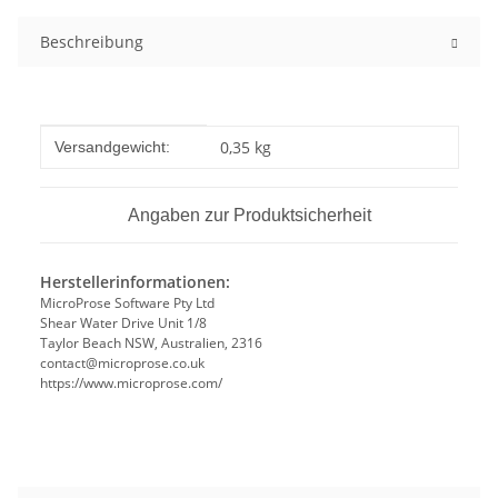
Beschreibung
Produkteigenschaft
Wert
0,35 kg
Versandgewicht:
Angaben zur Produktsicherheit
Herstellerinformationen:
MicroProse Software Pty Ltd
Shear Water Drive Unit 1/8
Taylor Beach NSW, Australien, 2316
contact@microprose.co.uk
https://www.microprose.com/