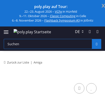
x
poly.play auf Tour:
22.–23. August 2026 –
VCFe
in Hünfeld
9.–11. Oktober 2026 –
Classic Computing
in Celle
6.–8. November 2026 –
Flashback Symposium #3
in Jößnitz
DE
Zurück zur Liste
Amiga