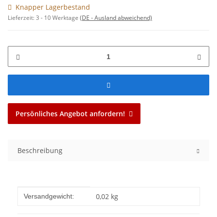
Knapper Lagerbestand
Lieferzeit:
3 - 10 Werktage
(DE - Ausland abweichend)
Persönliches Angebot anfordern!
Beschreibung
Produkteigenschaft
Wert
0,02 kg
Versandgewicht: