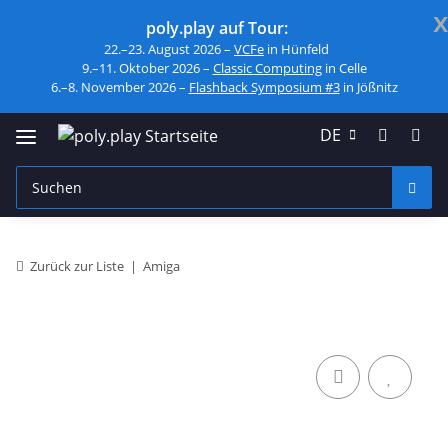
x
poly.play auf Tour:
22.–23. August 2026 –
VCFe
in Hünfeld
9.–11. Oktober 2026 –
Classic Computing
in Celle
6.–8. November 2026 –
Flashback Symposium #3
in Jößnitz
DE
Zurück zur Liste
Amiga