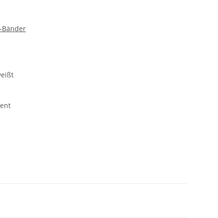
r-Bänder
eißt
rent