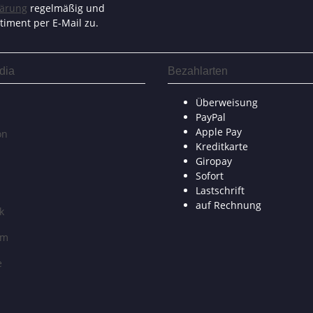
lärung
regelmäßig und
timent per E-Mail zu.
dia
Bezahlarten
Überweisung
PayPal
Apple Pay
on
Kreditkarte
Giropay
Sofort
Lastschrift
auf Rechnung
k
am
e