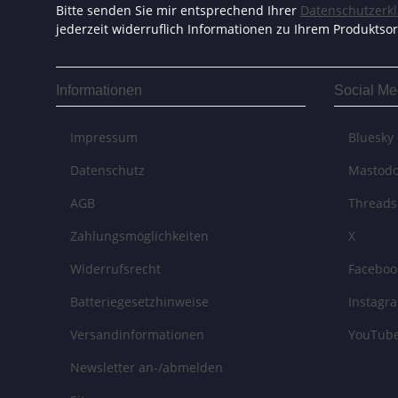
Bitte senden Sie mir entsprechend Ihrer
Datenschutzerk
jederzeit widerruflich Informationen zu Ihrem Produktsor
Informationen
Social Me
Impressum
Bluesky
Datenschutz
Mastod
AGB
Threads
Zahlungsmöglichkeiten
X
Widerrufsrecht
Faceboo
Batteriegesetzhinweise
Instagr
Versandinformationen
YouTub
Newsletter an-/abmelden