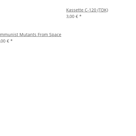
Kassette C-120 (TDK)
3,00 €
*
mmunist Mutants From Space
,00 €
*