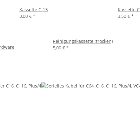
Kassette C-15
Kassette C
3,00 €
*
3,50 €
*
Reinigungskassette (trocken)
rdware
5,00 €
*