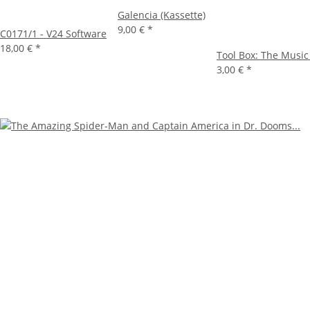
Galencia (Kassette)
9,00 €
*
C0171/1 - V24 Software
18,00 €
*
Tool Box: The Musi
3,00 €
*