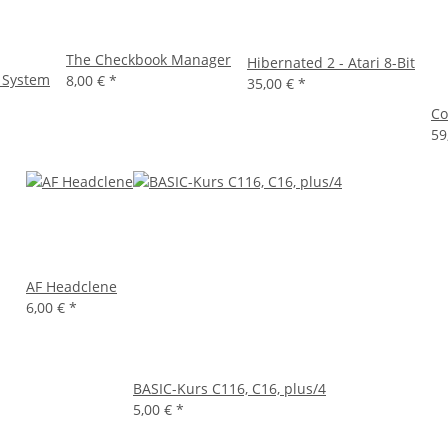
The Checkbook Manager
Hibernated 2 - Atari 8-Bit
c System
8,00 €
*
35,00 €
*
Co
59
AF Headclene
6,00 €
*
BASIC-Kurs C116, C16, plus/4
5,00 €
*