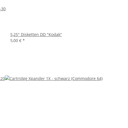
-30
5,25" Disketten DD "Kodak"
5,00 €
*