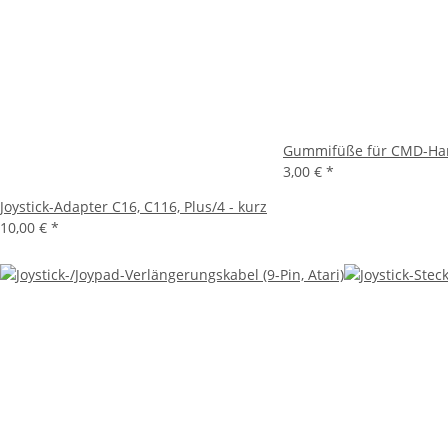
Gummifüße für CMD-Ha
3,00 €
*
Joystick-Adapter C16, C116, Plus/4 - kurz
10,00 €
*