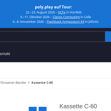
poly.play auf Tour:
22.–23. August 2026 –
VCFe
in Hünfeld
9.–11. Oktober 2026 –
Classic Computing
in Celle
6.–8. November 2026 –
Flashback Symposium #3
in Jößnitz
ontakt
/Streamer-Bänder
Kassette C-60
Kassette C-60