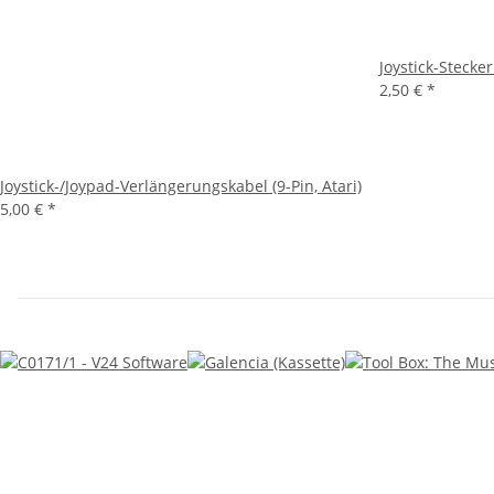
Joystick-Stecker
2,50 €
*
Joystick-/Joypad-Verlängerungskabel (9-Pin, Atari)
5,00 €
*