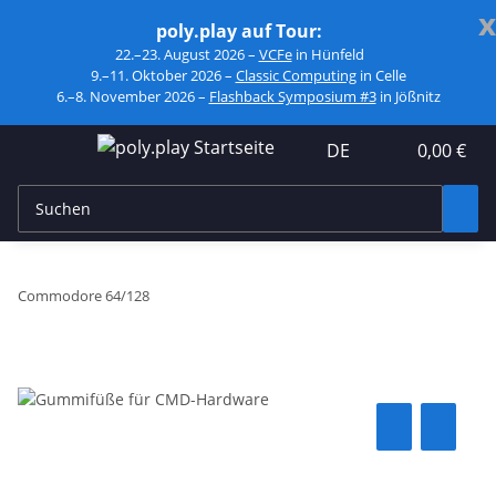
x
poly.play auf Tour:
22.–23. August 2026 –
VCFe
in Hünfeld
9.–11. Oktober 2026 –
Classic Computing
in Celle
6.–8. November 2026 –
Flashback Symposium #3
in Jößnitz
DE
0,00 €
Commodore 64/128