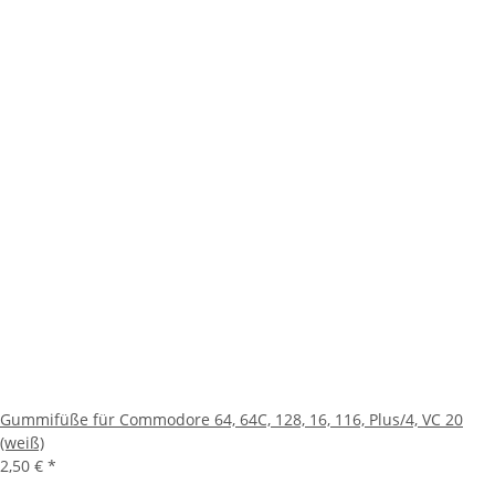
Gummifüße für Commodore 64, 64C, 128, 16, 116, Plus/4, VC 20
(weiß)
2,50 €
*