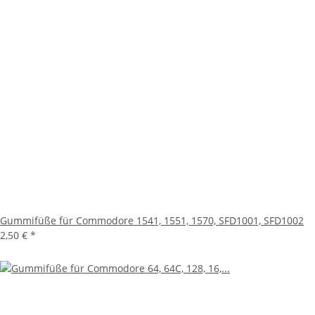
Gummifüße für Commodore 1541, 1551, 1570, SFD1001, SFD1002
2,50 €
*