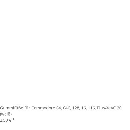
Gummifüße für Commodore 64, 64C, 128, 16, 116, Plus/4, VC 20
(weiß)
2,50 €
*