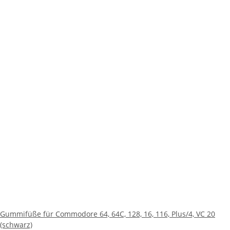
Gummifüße für Commodore 64, 64C, 128, 16, 116, Plus/4, VC 20
(schwarz)