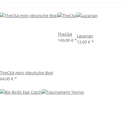
TheC64
Lazarian
149,00 €
*
12,00 €
*
TheC64 mini (deutsche Box)
64,00 €
*