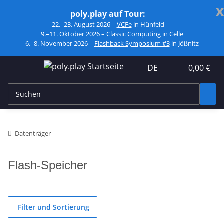
x
poly.play auf Tour:
22.–23. August 2026 –
VCFe
in Hünfeld
9.–11. Oktober 2026 –
Classic Computing
in Celle
6.–8. November 2026 –
Flashback Symposium #3
in Jößnitz
DE
0,00 €
Datenträger
Flash-Speicher
Filter und Sortierung