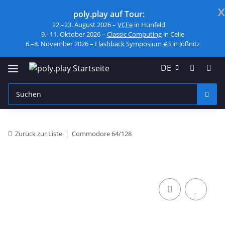
x
poly.play auf Tour:
22.–23. August 2026 –
VCFe
in Hünfeld
9.–11. Oktober 2026 –
Classic Computing
in Celle
6.–8. November 2026 –
Flashback Symposium #3
in Jößnitz
DE
Zurück zur Liste
Commodore 64/128