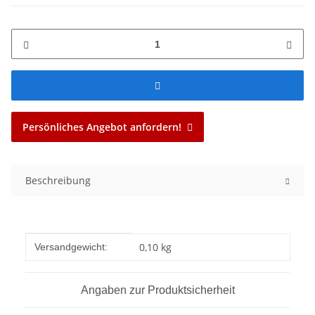
Persönliches Angebot anfordern!
Beschreibung
Produkteigenschaft
Wert
0,10 kg
Versandgewicht:
Angaben zur Produktsicherheit