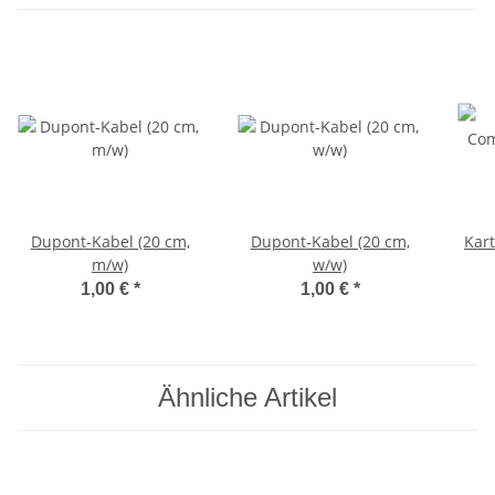
Dupont-Kabel (20 cm,
Dupont-Kabel (20 cm,
Kar
m/w)
w/w)
1,00 €
*
1,00 €
*
Ähnliche Artikel