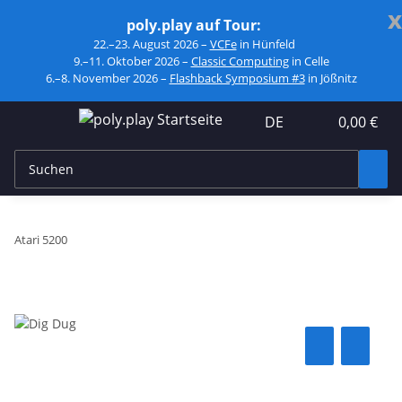
x
poly.play auf Tour:
22.–23. August 2026 –
VCFe
in Hünfeld
9.–11. Oktober 2026 –
Classic Computing
in Celle
6.–8. November 2026 –
Flashback Symposium #3
in Jößnitz
DE
0,00 €
Atari 5200