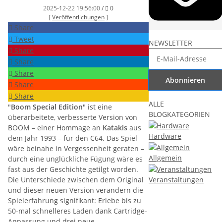
Kommentare
2025-12-22 19:56:00
/
0
[
Veröffentlichungen
]
Share
Tweet
NEWSLETTER
Share
Share
Share
Abonnieren
Share
Share
ALLE
"
Boom Special Edition
" ist eine
BLOGKATEGORIEN
überarbeitete, verbesserte Version von
BOOM – einer Hommage an
Katakis
aus
Hardware
dem Jahr 1993 – für den C64. Das Spiel
wäre beinahe in Vergessenheit geraten –
Allgemein
durch eine unglückliche Fügung wäre es
fast aus der Geschichte getilgt worden.
Die Unterschiede zwischen dem Original
Veranstaltungen
und dieser neuen Version verändern die
Spielerfahrung signifikant: Erlebe bis zu
50-mal schnelleres Laden dank Cartridge-
Anpassung und drei neue