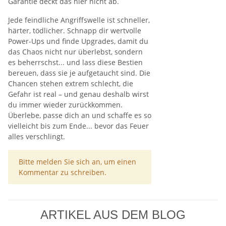
Garantie deckt das hier nicht ab.
Jede feindliche Angriffswelle ist schneller,
härter, tödlicher. Schnapp dir wertvolle
Power-Ups und finde Upgrades, damit du
das Chaos nicht nur überlebst, sondern
es beherrschst... und lass diese Bestien
bereuen, dass sie je aufgetaucht sind. Die
Chancen stehen extrem schlecht, die
Gefahr ist real – und genau deshalb wirst
du immer wieder zurückkommen.
Überlebe, passe dich an und schaffe es so
vielleicht bis zum Ende... bevor das Feuer
alles verschlingt.
x
Bitte melden Sie sich an, um einen
Kommentar zu schreiben.
ARTIKEL AUS DEM BLOG