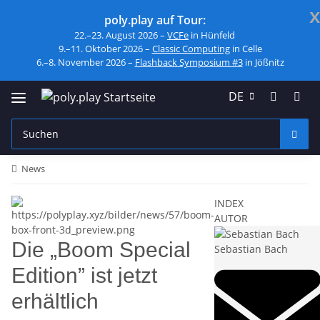
x
poly.play auf Tour:
22.–23. August 2026 –
VCFe
in Hünfeld
9.–11. Oktober 2026 –
Classic Computing
in Celle
6.–8. November 2026 –
Flashback Symposium #3
in Jößnitz
DE
News
INDEX
AUTOR
Die „Boom Special
Sebastian Bach
Edition” ist jetzt
erhältlich