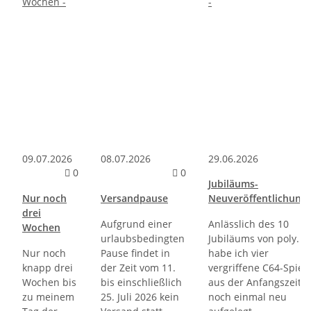
09.07.2026
08.07.2026
29.06.2026
Kommentare zum Artikel Nur noch drei Wochen
Kommentare zum Artikel 
0
0
Jubiläums-
Nur noch
Versandpause
Neuveröffentlichung
drei
Aufgrund einer
Anlässlich des 10
Wochen
urlaubsbedingten
Jubiläums von poly.pl
Nur noch
Pause findet in
habe ich vier
knapp drei
der Zeit vom 11.
vergriffene C64-Spiel
Wochen bis
bis einschließlich
aus der Anfangszeit
zu meinem
25. Juli 2026 kein
noch einmal neu