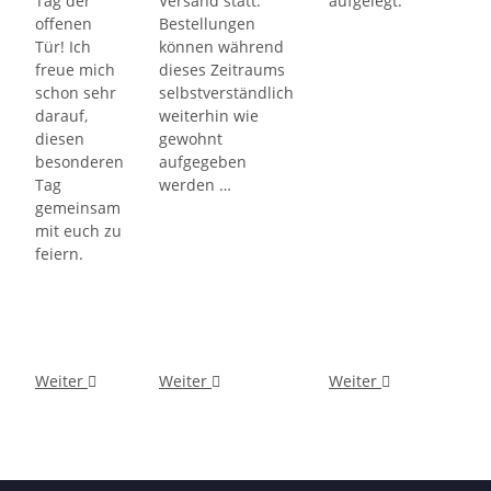
Tag der
Versand statt.
aufgelegt.
offenen
Bestellungen
Tür! Ich
können während
freue mich
dieses Zeitraums
schon sehr
selbstverständlich
darauf,
weiterhin wie
diesen
gewohnt
besonderen
aufgegeben
Tag
werden …
gemeinsam
mit euch zu
feiern.
Weiter
Weiter
Weiter