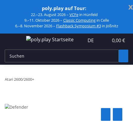
x
poly.play auf Tour:
22.–23. August 2026 –
VCFe
in Hünfeld
9.–11. Oktober 2026 –
Classic Computing
in Celle
6.–8. November 2026 –
Flashback Symposium #3
in Jößnitz
DE
0,00 €
Atari 2600/2600+