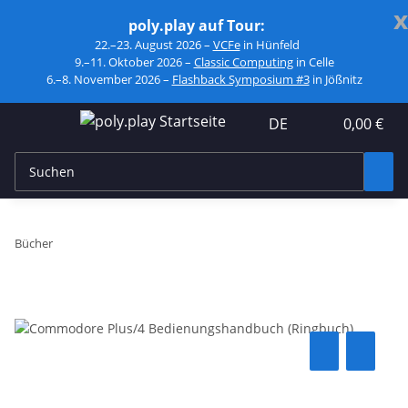
x
poly.play auf Tour:
22.–23. August 2026 –
VCFe
in Hünfeld
9.–11. Oktober 2026 –
Classic Computing
in Celle
6.–8. November 2026 –
Flashback Symposium #3
in Jößnitz
DE
0,00 €
Bücher