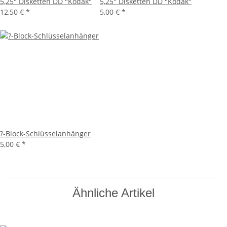
5,25" Disketten DD "Kodak"
5,25" Disketten DD "Kodak"
12,50 €
*
5,00 €
*
?-Block-Schlüsselanhänger
5,00 €
*
Ähnliche Artikel