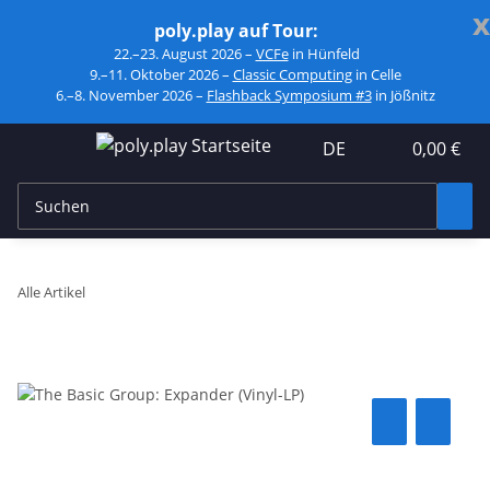
x
poly.play auf Tour:
22.–23. August 2026 –
VCFe
in Hünfeld
9.–11. Oktober 2026 –
Classic Computing
in Celle
6.–8. November 2026 –
Flashback Symposium #3
in Jößnitz
DE
0,00 €
Alle Artikel