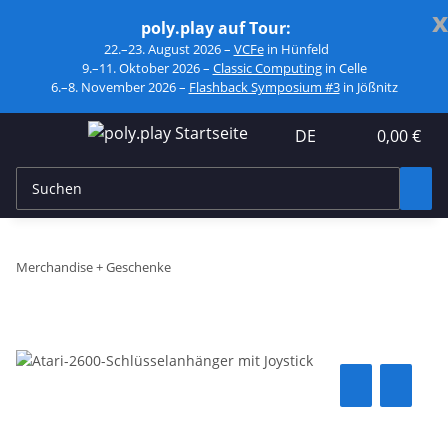
x
poly.play auf Tour:
22.–23. August 2026 –
VCFe
in Hünfeld
9.–11. Oktober 2026 –
Classic Computing
in Celle
6.–8. November 2026 –
Flashback Symposium #3
in Jößnitz
DE
0,00 €
Merchandise + Geschenke