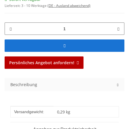
Lieferzeit:
3 - 10 Werktage
(DE - Ausland abweichend)
Persönliches Angebot anfordern!
Beschreibung
Produkteigenschaft
Wert
0,29 kg
Versandgewicht: