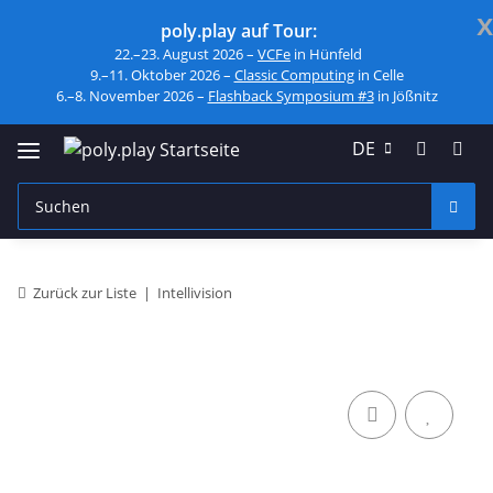
x
poly.play auf Tour:
22.–23. August 2026 –
VCFe
in Hünfeld
9.–11. Oktober 2026 –
Classic Computing
in Celle
6.–8. November 2026 –
Flashback Symposium #3
in Jößnitz
DE
Zurück zur Liste
Intellivision