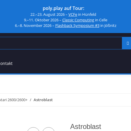
poly.play auf Tour:
22.–23. August 2026 –
VCFe
in Hünfeld
9.–11. Oktober 2026 –
Classic Computing
in Celle
6.–8. November 2026 –
Flashback Symposium #3
in Jößnitz
ontakt
Atari 2600/2600+
Astroblast
Astroblast