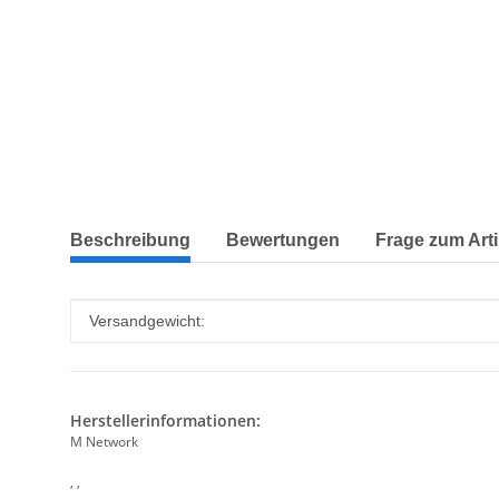
weitere Registerkarten anzeigen
Beschreibung
Bewertungen
Frage zum Arti
Produkteigenschaft
Wert
Versandgewicht:
Herstellerinformationen:
M Network
, ,