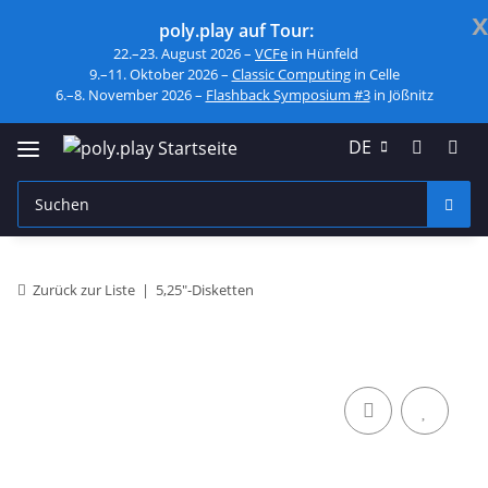
x
poly.play auf Tour:
22.–23. August 2026 –
VCFe
in Hünfeld
9.–11. Oktober 2026 –
Classic Computing
in Celle
6.–8. November 2026 –
Flashback Symposium #3
in Jößnitz
DE
Zurück zur Liste
5,25"-Disketten