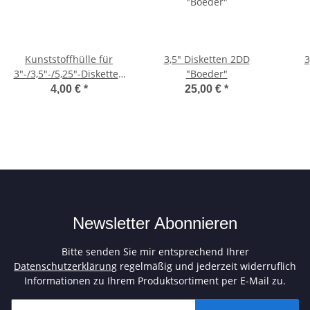
Kunststoffhülle für
3,5" Disketten 2DD
3
3"-/3,5"-/5,25"-Disketten
"Boeder"
(slim)
4,00 €
*
25,00 €
*
Newsletter Abonnieren
Bitte senden Sie mir entsprechend Ihrer
Datenschutzerklärung
regelmäßig und jederzeit widerruflich
Informationen zu Ihrem Produktsortiment per E-Mail zu.