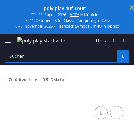
x
poly.play auf Tour:
22.–23. August 2026 –
VCFe
in Hünfeld
9.–11. Oktober 2026 –
Classic Computing
in Celle
6.–8. November 2026 –
Flashback Symposium #3
in Jößnitz
DE
Zurück zur Liste
3,5"-Disketten