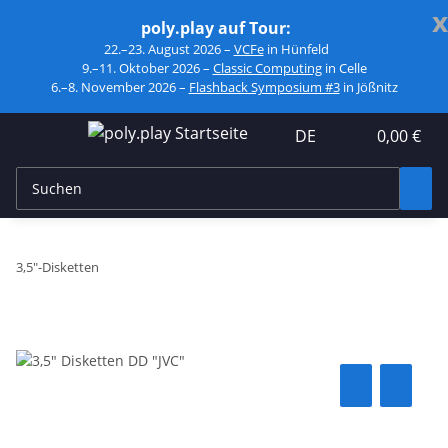
x
poly.play auf Tour:
22.–23. August 2026 –
VCFe
in Hünfeld
9.–11. Oktober 2026 –
Classic Computing
in Celle
6.–8. November 2026 –
Flashback Symposium #3
in Jößnitz
DE
0,00 €
3,5"-Disketten