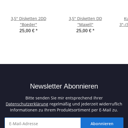
3,5" Disketten 2DD
3,5" Disketten DD
Ku
"Boeder"
"Maxell"
3"-/
25,00 €
*
25,00 €
*
Newsletter Abonnieren
Bitte senden Sie mir entsprechend Ihrer
Datenschutzerklärung
regelmäßig und jederzeit widerruflich
Informationen zu Ihrem Produktsortiment per E-Mail zu.
Abonnieren