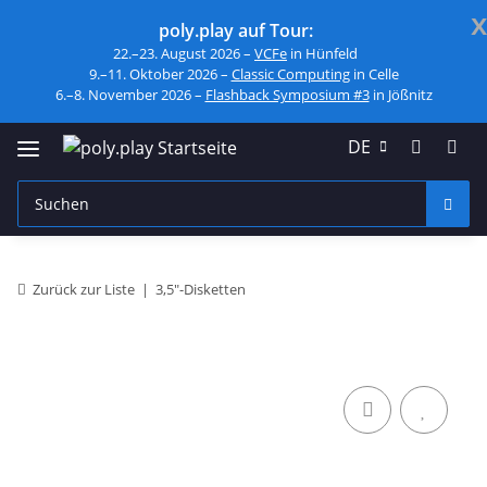
x
poly.play auf Tour:
22.–23. August 2026 –
VCFe
in Hünfeld
9.–11. Oktober 2026 –
Classic Computing
in Celle
6.–8. November 2026 –
Flashback Symposium #3
in Jößnitz
DE
Zurück zur Liste
3,5"-Disketten