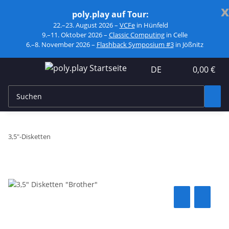
x
poly.play auf Tour:
22.–23. August 2026 –
VCFe
in Hünfeld
9.–11. Oktober 2026 –
Classic Computing
in Celle
6.–8. November 2026 –
Flashback Symposium #3
in Jößnitz
DE
0,00 €
3,5"-Disketten