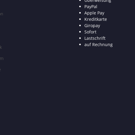
Überweisung
PayPal
Apple Pay
on
Kreditkarte
Giropay
Sofort
Lastschrift
auf Rechnung
k
am
e