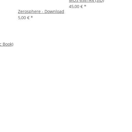
MOS 6581R4 (SID)
45,00 €
*
Zerosphere - Download
5,00 €
*
c Book)