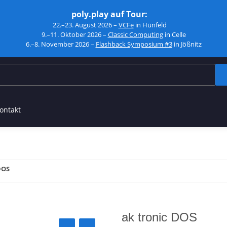
poly.play auf Tour:
22.–23. August 2026 –
VCFe
in Hünfeld
9.–11. Oktober 2026 –
Classic Computing
in Celle
6.–8. November 2026 –
Flashback Symposium #3
in Jößnitz
ontakt
DOS
ak tronic DOS