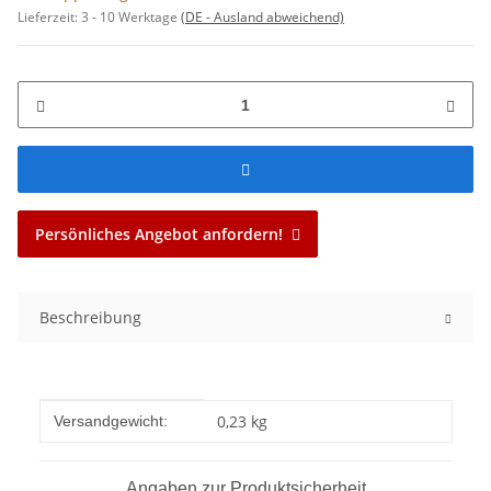
Lieferzeit:
3 - 10 Werktage
(DE - Ausland abweichend)
Persönliches Angebot anfordern!
Beschreibung
Produkteigenschaft
Wert
0,23 kg
Versandgewicht:
Angaben zur Produktsicherheit