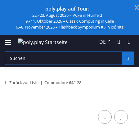
x
poly.play auf Tour:
22.–23. August 2026 –
VCFe
in Hünfeld
9.–11. Oktober 2026 –
Classic Computing
in Celle
6.–8. November 2026 –
Flashback Symposium #3
in Jößnitz
DE
Zurück zur Liste
Commodore 64/128