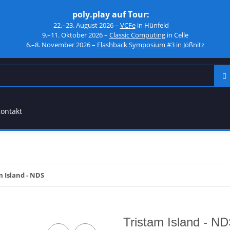
poly.play auf Tour:
22.–23. August 2026 –
VCFe
in Hünfeld
9.–11. Oktober 2026 –
Classic Computing
in Celle
6.–8. November 2026 –
Flashback Symposium #3
in Jößnitz
ontakt
m Island - NDS
Tristam Island - N