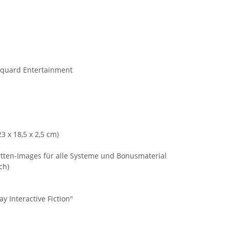
quard Entertainment
3 x 18,5 x 2,5 cm)
etten-Images für alle Systeme und Bonusmaterial
ch)
y Interactive Fiction"