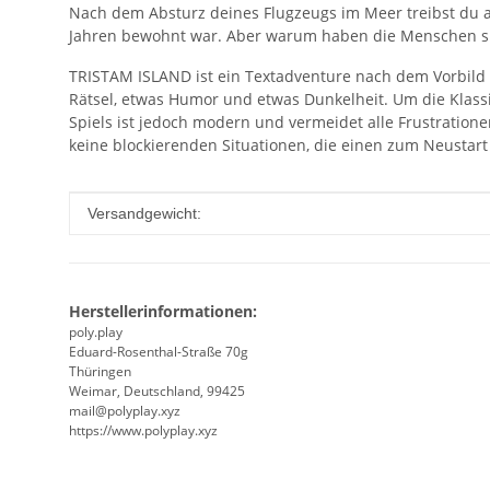
Nach dem Absturz deines Flugzeugs im Meer treibst du auf
Jahren bewohnt war. Aber warum haben die Menschen si
TRISTAM ISLAND ist ein Textadventure nach dem Vorbild von
Rätsel, etwas Humor und etwas Dunkelheit. Um die Klassi
Spiels ist jedoch modern und vermeidet alle Frustration
keine blockierenden Situationen, die einen zum Neustart
Produkteigenschaft
Wert
Versandgewicht:
Herstellerinformationen:
poly.play
Eduard-Rosenthal-Straße 70g
Thüringen
Weimar, Deutschland, 99425
mail@polyplay.xyz
https://www.polyplay.xyz