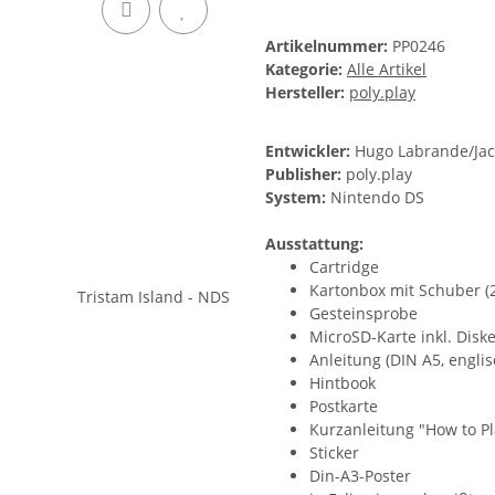
Artikelnummer:
PP0246
Kategorie:
Alle Artikel
Hersteller:
poly.play
Entwickler:
Hugo Labrande/Jac
Publisher:
poly.play
System:
Nintendo DS
Ausstattung:
Cartridge
Kartonbox mit Schuber (2
Gesteinsprobe
MicroSD-Karte inkl. Disk
Anleitung (DIN A5, englis
Hintbook
Postkarte
Kurzanleitung "How to Pla
Sticker
Din-A3-Poster