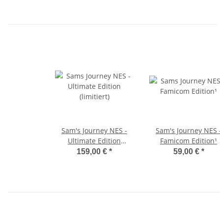
Sam's Journey NES -
Sam's Journey NES 
Ultimate Edition
Famicom Edition¹
(limitiert)
159,00 €
*
59,00 €
*