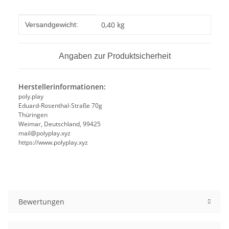
Produkteigenschaft
Wert
0,40 kg
Versandgewicht:
Angaben zur Produktsicherheit
Herstellerinformationen:
poly.play
Eduard-Rosenthal-Straße 70g
Thüringen
Weimar, Deutschland, 99425
mail@polyplay.xyz
https://www.polyplay.xyz
Bewertungen