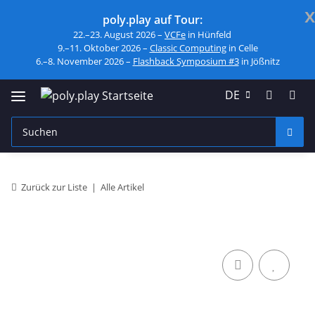
x
poly.play auf Tour:
22.–23. August 2026 –
VCFe
in Hünfeld
9.–11. Oktober 2026 –
Classic Computing
in Celle
6.–8. November 2026 –
Flashback Symposium #3
in Jößnitz
DE
Zurück zur Liste
Alle Artikel