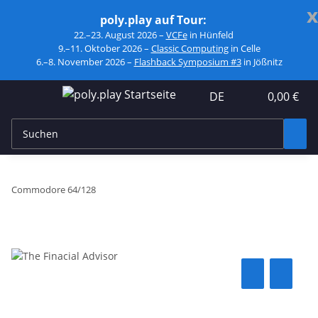
x
poly.play auf Tour:
22.–23. August 2026 –
VCFe
in Hünfeld
9.–11. Oktober 2026 –
Classic Computing
in Celle
6.–8. November 2026 –
Flashback Symposium #3
in Jößnitz
DE
0,00 €
Commodore 64/128