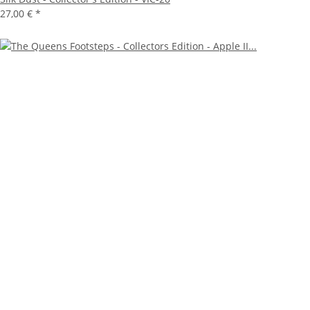
27,00 €
*