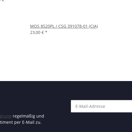
MOS 8520PL / CSG 391078-01 (CIA)
23,00 €
*
lärung
regelmäßig und
timent per E-Mail zu.