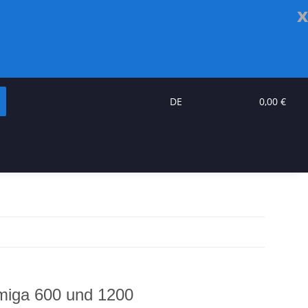
x
DE
0,00 €
miga 600 und 1200