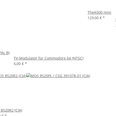
TheA500 mini
129,00 €
*
PAL B)
TV-Modulator für Commodore 64 (NTSC)
6,00 €
*
8520R2 (CIA)
0 €
*