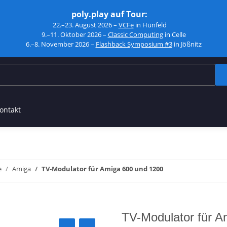
poly.play auf Tour:
22.–23. August 2026 –
VCFe
in Hünfeld
9.–11. Oktober 2026 –
Classic Computing
in Celle
6.–8. November 2026 –
Flashback Symposium #3
in Jößnitz
ontakt
e
Amiga
TV-Modulator für Amiga 600 und 1200
TV-Modulator für A