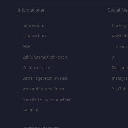
Informationen
Social Me
Impressum
Bluesky
Datenschutz
Mastod
AGB
Threads
Zahlungsmöglichkeiten
X
Widerrufsrecht
Faceboo
Batteriegesetzhinweise
Instagr
Versandinformationen
YouTub
Newsletter an-/abmelden
Sitemap