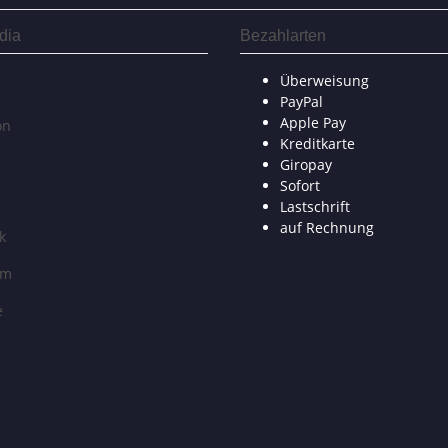
dia
Bezahlarten
Überweisung
PayPal
Apple Pay
on
Kreditkarte
Giropay
Sofort
Lastschrift
auf Rechnung
k
am
e