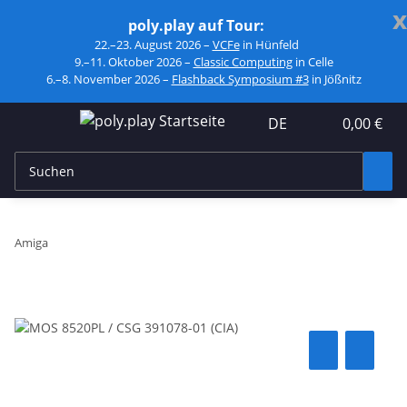
x
poly.play auf Tour:
22.–23. August 2026 –
VCFe
in Hünfeld
9.–11. Oktober 2026 –
Classic Computing
in Celle
6.–8. November 2026 –
Flashback Symposium #3
in Jößnitz
DE
0,00 €
Amiga