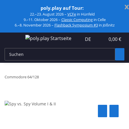
x
poly.play auf Tour:
22.–23. August 2026 –
VCFe
in Hünfeld
9.–11. Oktober 2026 –
Classic Computing
in Celle
6.–8. November 2026 –
Flashback Symposium #3
in Jößnitz
DE
0,00 €
Commodore 64/128