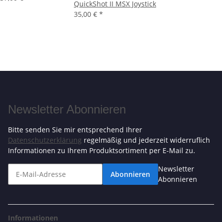
QuickShot II MSX Joystick
35,00 €
*
Newsletter Abonnieren
Bitte senden Sie mir entsprechend Ihrer
Datenschutzerklärung
regelmäßig und jederzeit widerruflich
Informationen zu Ihrem Produktsortiment per E-Mail zu.
Newsletter
Abonnieren
Abonnieren
Informationen