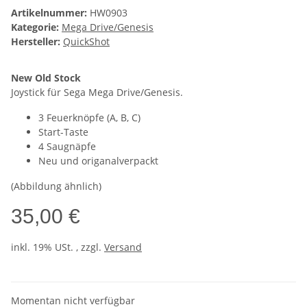
Artikelnummer:
HW0903
Kategorie:
Mega Drive/Genesis
Hersteller:
QuickShot
New Old Stock
Joystick für Sega Mega Drive/Genesis.
3 Feuerknöpfe (A, B, C)
Start-Taste
4 Saugnäpfe
Neu und origanalverpackt
(Abbildung ähnlich)
35,00 €
inkl. 19% USt. , zzgl.
Versand
Momentan nicht verfügbar