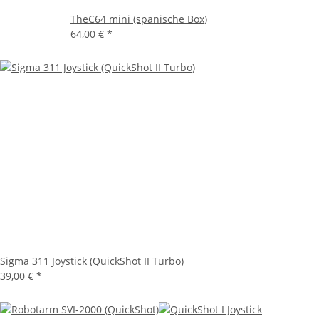
TheC64 mini (spanische Box)
64,00 €
*
Sigma 311 Joystick (QuickShot II Turbo)
39,00 €
*