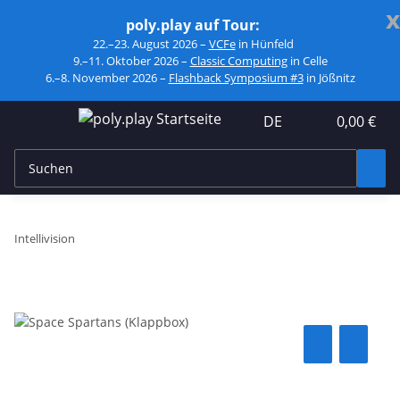
x
poly.play auf Tour:
22.–23. August 2026 –
VCFe
in Hünfeld
9.–11. Oktober 2026 –
Classic Computing
in Celle
6.–8. November 2026 –
Flashback Symposium #3
in Jößnitz
DE
0,00 €
Intellivision