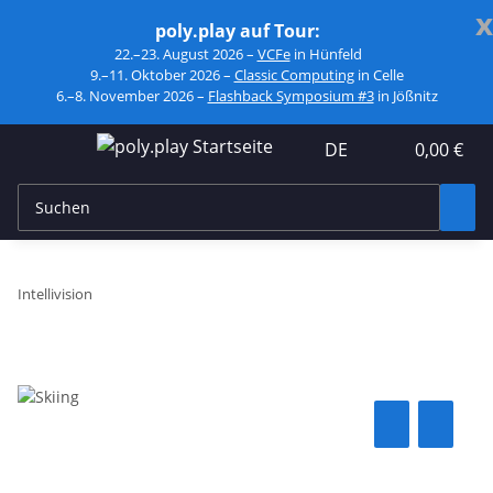
x
poly.play auf Tour:
22.–23. August 2026 –
VCFe
in Hünfeld
9.–11. Oktober 2026 –
Classic Computing
in Celle
6.–8. November 2026 –
Flashback Symposium #3
in Jößnitz
DE
0,00 €
Intellivision