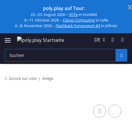
x
poly.play auf Tour:
22.–23. August 2026 –
VCFe
in Hünfeld
9.–11. Oktober 2026 –
Classic Computing
in Celle
6.–8. November 2026 –
Flashback Symposium #3
in Jößnitz
DE
Zurück zur Liste
Amiga