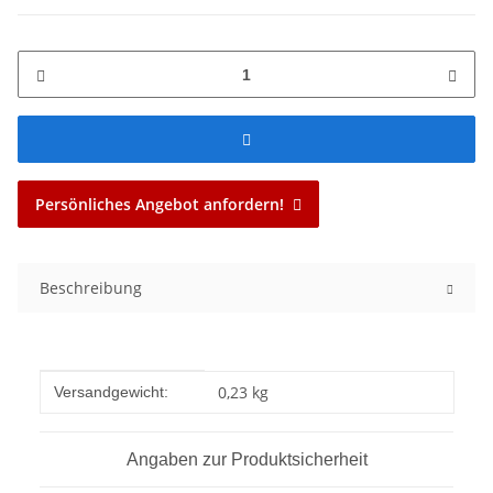
Persönliches Angebot anfordern!
Beschreibung
Produkteigenschaft
Wert
0,23 kg
Versandgewicht:
Angaben zur Produktsicherheit