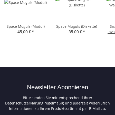
Space Moguls (Modul)
Space Moguls (Diskette)
Sn
Inva
45,00 €
*
35,00 €
*
Newsletter Abonnieren
Bitte senden Sie mir entsprechend Ihrer
Datenschutzerklärung
regelmäßig und jederzeit widerruflich
Informationen zu Ihrem Produktsortiment per E-Mail zu.