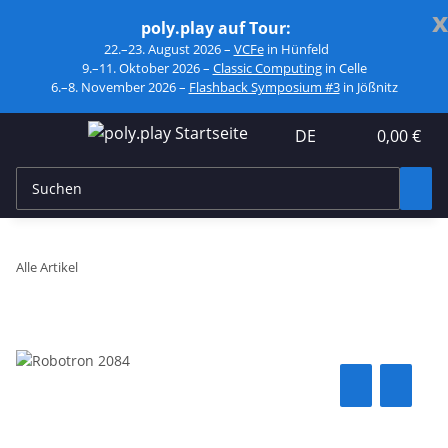
x
poly.play auf Tour:
22.–23. August 2026 –
VCFe
in Hünfeld
9.–11. Oktober 2026 –
Classic Computing
in Celle
6.–8. November 2026 –
Flashback Symposium #3
in Jößnitz
DE
0,00 €
Alle Artikel