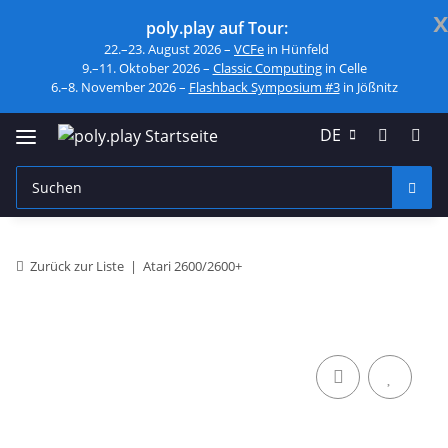
x
poly.play auf Tour:
22.–23. August 2026 –
VCFe
in Hünfeld
9.–11. Oktober 2026 –
Classic Computing
in Celle
6.–8. November 2026 –
Flashback Symposium #3
in Jößnitz
DE
Zurück zur Liste
Atari 2600/2600+