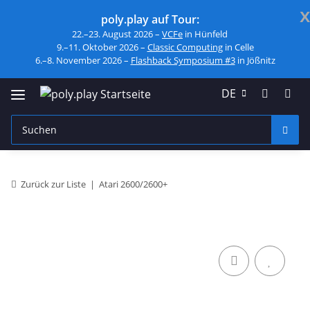
x
poly.play auf Tour:
22.–23. August 2026 –
VCFe
in Hünfeld
9.–11. Oktober 2026 –
Classic Computing
in Celle
6.–8. November 2026 –
Flashback Symposium #3
in Jößnitz
DE
Zurück zur Liste
Atari 2600/2600+