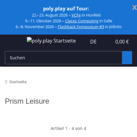
x
poly.play auf Tour:
22.–23. August 2026 –
VCFe
in Hünfeld
9.–11. Oktober 2026 –
Classic Computing
in Celle
6.–8. November 2026 –
Flashback Symposium #3
in Jößnitz
DE
0,00 €
Startseite
Prism Leisure
Artikel 1 - 4 von 4