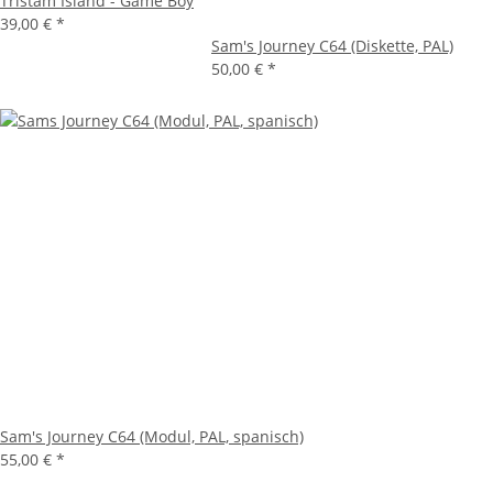
Tristam Island - Game Boy
39,00 €
*
Sam's Journey C64 (Diskette, PAL)
50,00 €
*
Sam's Journey C64 (Modul, PAL, spanisch)
55,00 €
*