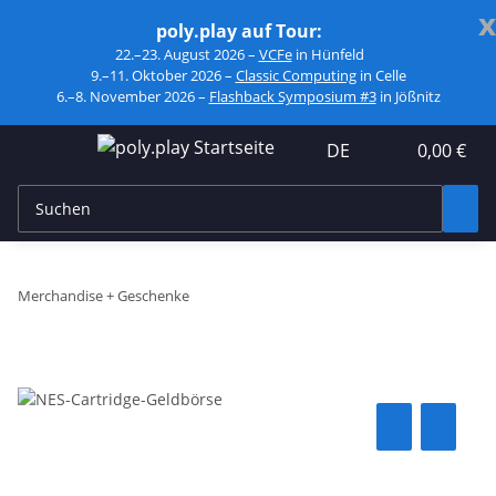
x
poly.play auf Tour:
22.–23. August 2026 –
VCFe
in Hünfeld
9.–11. Oktober 2026 –
Classic Computing
in Celle
6.–8. November 2026 –
Flashback Symposium #3
in Jößnitz
DE
0,00 €
Merchandise + Geschenke