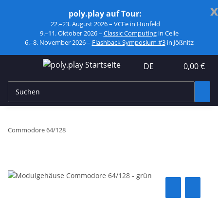
x
poly.play auf Tour:
22.–23. August 2026 –
VCFe
in Hünfeld
9.–11. Oktober 2026 –
Classic Computing
in Celle
6.–8. November 2026 –
Flashback Symposium #3
in Jößnitz
DE
0,00 €
Commodore 64/128