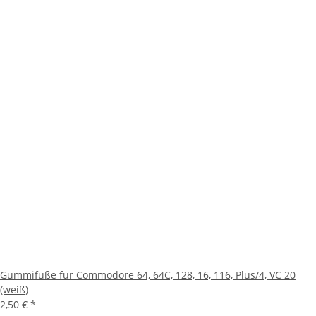
Gummifüße für Commodore 64, 64C, 128, 16, 116, Plus/4, VC 20
(weiß)
2,50 €
*