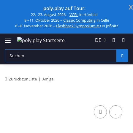
x
poly.play auf Tour:
22.–23. August 2026 –
VCFe
in Hünfeld
9.–11. Oktober 2026 –
Classic Computing
in Celle
6.–8. November 2026 –
Flashback Symposium #3
in Jößnitz
DE
Zurück zur Liste
Amiga