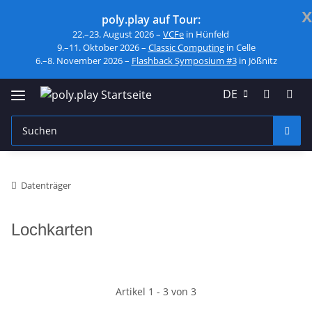
x
poly.play auf Tour:
22.–23. August 2026 –
VCFe
in Hünfeld
9.–11. Oktober 2026 –
Classic Computing
in Celle
6.–8. November 2026 –
Flashback Symposium #3
in Jößnitz
DE
Datenträger
Lochkarten
Artikel 1 - 3 von 3