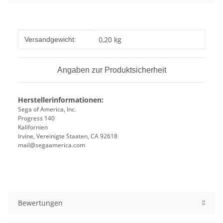
Produkteigenschaft
Wert
0,20 kg
Versandgewicht:
Angaben zur Produktsicherheit
Herstellerinformationen:
Sega of America, Inc.
Progress 140
Kalifornien
Irvine, Vereinigte Staaten, CA 92618
mail@segaamerica.com
Bewertungen