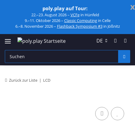
x
poly.play auf Tour:
22.–23. August 2026 –
VCFe
in Hünfeld
9.–11. Oktober 2026 –
Classic Computing
in Celle
6.–8. November 2026 –
Flashback Symposium #3
in Jößnitz
DE
Zurück zur Liste
LCD